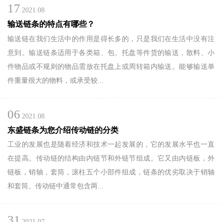
17
2021.08
输送链条的特点有哪些？
输送链在我们生活中的作用是得长多的，只是我们在生活中没有注
意到。输送链条适用于各类箱、包、托盘等件货的输送，散料、小
件物品或不规则的物品需放在托盘上或周转箱内输送。能够输送单
件重量很大的物料，或承受较...
06
2021.08
欢
东盛链条为您介绍传动链的分类
工业的发展也是随着经济和技术一起发展的，它的发展水平也一直
迎
在提高。传动链的结构由内链节和外链节组成。它又由内链板，外
链板，销轴，套筒，滚柱五个小部件组成，链条的优劣取决于销轴
登
和套筒。传动链中通常包含两...
录
31
2021.07