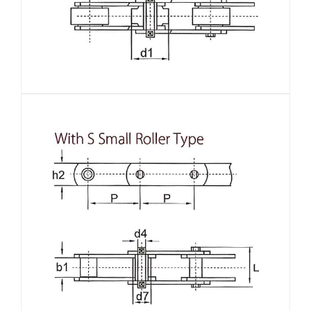
欢
迎
登
录