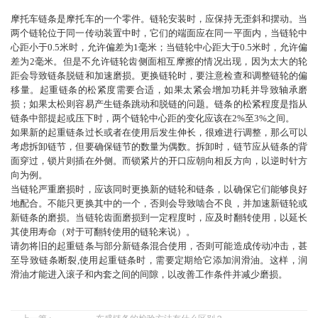
摩托车链条是摩托车的一个零件。链轮安装时，应保持无歪斜和摆动。当
CH
两个链轮位于同一传动装置中时，它们的端面应在同一平面内，当链轮中
心距小于0.5米时，允许偏差为1毫米；当链轮中心距大于0.5米时，允许偏
差为2毫米。但是不允许链轮齿侧面相互摩擦的情况出现，因为太大的轮
距会导致链条脱链和加速磨损。更换链轮时，要注意检查和调整链轮的偏
移量。起重链条的松紧度需要合适，如果太紧会增加功耗并导致轴承磨
损；如果太松则容易产生链条跳动和脱链的问题。链条的松紧程度是指从
链条中部提起或压下时，两个链轮中心距的变化应该在2%至3%之间。
如果新的起重链条过长或者在使用后发生伸长，很难进行调整，那么可以
考虑拆卸链节，但要确保链节的数量为偶数。拆卸时，链节应从链条的背
面穿过，锁片则插在外侧。而锁紧片的开口应朝向相反方向，以逆时针方
向为例。
当链轮严重磨损时，应该同时更换新的链轮和链条，以确保它们能够良好
地配合。不能只更换其中的一个，否则会导致啮合不良，并加速新链轮或
新链条的磨损。当链轮齿面磨损到一定程度时，应及时翻转使用，以延长
欢
其使用寿命（对于可翻转使用的链轮来说）。
请勿将旧的起重链条与部分新链条混合使用，否则可能造成传动冲击，甚
迎
至导致链条断裂,使用起重链条时，需要定期给它添加润滑油。这样，润
滑油才能进入滚子和内套之间的间隙，以改善工作条件并减少磨损。
登