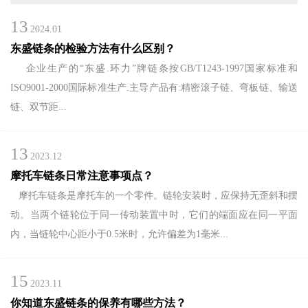
13
CH
2024.01
东盛链条的检验方法有什么区别？
企业生产的“东盛.环力”牌链条按GB/T1243-1997国家标准和
ISO9001-2000国际标准生产.主导产品有:精密滚子链、弯板链、输送
链、双节距...
13
2023.12
摩托车链条日常注意事项点？
摩托车链条是摩托车的一个零件。链轮安装时，应保持无歪斜和摆
动。当两个链轮位于同一传动装置中时，它们的端面应在同一平面
内，当链轮中心距小于0.5米时，允许偏差为1毫米...
15
2023.11
你知道东盛链条的保养有哪些方法？