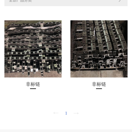
全部产品分类
CH
欢
迎
非标链
非标链
登
录
1