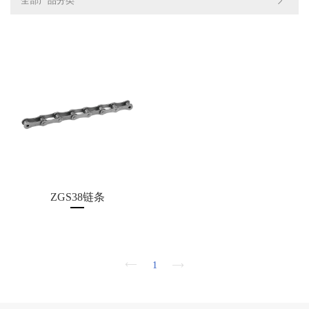
全部产品分类
CH
欢
迎
ZGS38链条
登
录
1